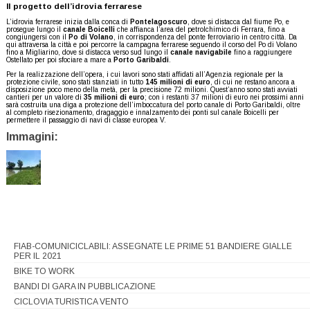
Il progetto dell’idrovia ferrarese
L’idrovia ferrarese inizia dalla conca di
Pontelagoscuro
, dove si distacca dal fiume Po, e
prosegue lungo il
canale Boicelli
che affianca l’area del petrolchimico di Ferrara, fino a
congiungersi con il
Po di Volano
, in corrispondenza del ponte ferroviario in centro città. Da
qui attraversa la città e poi percorre la campagna ferrarese seguendo il corso del Po di Volano
fino a Migliarino, dove si distacca verso sud lungo il
canale navigabile
fino a raggiungere
Ostellato per poi sfociare a mare a
Porto Garibaldi
.
Per la realizzazione dell’opera, i cui lavori sono stati affidati all’Agenzia regionale per la
protezione civile, sono stati stanziati in tutto
145 milioni di euro
, di cui ne restano ancora a
disposizione poco meno della metà, per la precisione 72 milioni. Quest’anno sono stati avviati
cantieri per un valore di
35 milioni di euro
; con i restanti 37 milioni di euro nei prossimi anni
sarà costruita una diga a protezione dell’imboccatura del porto canale di Porto Garibaldi, oltre
al completo risezionamento, dragaggio e innalzamento dei ponti sul canale Boicelli per
permettere il passaggio di navi di classe europea V.
Immagini:
FIAB-COMUNICICLABILI: ASSEGNATE LE PRIME 51 BANDIERE GIALLE
PER IL 2021
BIKE TO WORK
BANDI DI GARA IN PUBBLICAZIONE
CICLOVIA TURISTICA VENTO