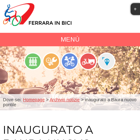
+
MENÙ
SERVIZI PER IL CICLISTA
CICLABILITÀ
ARCHIVIO NOTIZIE
DOWNLOAD
Dove sei:
Homepage
>
Archivio notizie
> inaugurato a Baura nuovo
pontile
INAUGURATO A