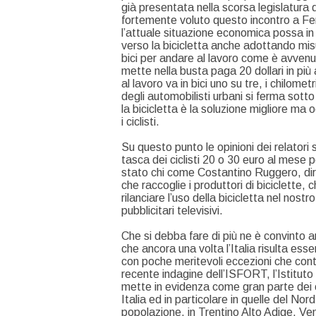
già presentata nella scorsa legislatura 
fortemente voluto questo incontro a Ferr
l’attuale situazione economica possa i
verso la bicicletta anche adottando mis
bici per andare al lavoro come è avvenu
mette nella busta paga 20 dollari in più
al lavoro va in bici uno su tre, i chilometr
degli automobilisti urbani si ferma sotto
la bicicletta è la soluzione migliore ma oc
i ciclisti.
Su questo punto le opinioni dei relatori
tasca dei ciclisti 20 o 30 euro al mese
stato chi come Costantino Ruggero, dir
che raccoglie i produttori di biciclette,
rilanciare l’uso della bicicletta nel 
pubblicitari televisivi.
Che si debba fare di più ne è convinto 
che ancora una volta l’Italia risulta esser
con poche meritevoli eccezioni che cont
recente indagine dell’ISFORT, l’Istituto 
mette in evidenza come gran parte dei cic
Italia ed in particolare in quelle del N
popolazione, in Trentino Alto Adige, Ven