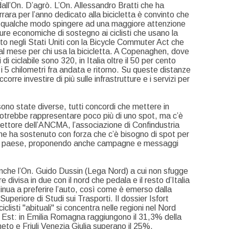
dall’On. D’agrò. L’On. Allessandro Bratti che ha
ara per l’anno dedicato alla bicicletta è convinto che
n qualche modo spingere ad una maggiore attenzione
ure economiche di sostegno ai ciclisti che usano la
to negli Stati Uniti con la Bicycle Commuter Act che
 al mese per chi usa la bicicletta. A Copenaghen, dove
i di ciclabile sono 320, in Italia oltre il 50 per cento
 i 5 chilometri fra andata e ritorno. Su queste distanze
corre investire di più sulle infrastrutture e i servizi per
 sono state diverse, tutti concordi che mettere in
 potrebbe rappresentare poco più di uno spot, ma c’è
ettore dell’ANCMA, l’associazione di Confindustria
 che ha sostenuto con forza che c’è bisogno di spot per
nostro paese, proponendo anche campagne e messaggi
anche l’On. Guido Dussin (Lega Nord) a cui non sfugge
e divisa in due con il nord che pedala e il resto d’Italia
inua a preferire l’auto, così come è emerso dalla
Superiore di Studi sui Trasporti. Il dossier Isfort
listi "abituali" si concentra nelle regioni nel Nord
ord Est: in Emilia Romagna raggiungono il 31,3% della
eto e Friuli Venezia Giulia superano il 25%.