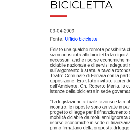
BICICLETTA
03-04-2009
Fonte:
Ufficio biciclette
Esiste una qualche remota possibilità che
sia riconosciuta alla bicicletta la digni
necessari, anche risorse economiche ma 
ciclabile nazionale e di servizi adeguati 
sull’argomento è stata la tavola rotond
Teatro Comunale di Ferrara con la partec
opposizione. Era stato invitato a prend
dell’Ambiente, On. Roberto Menia, la cu
istanze della bicicletta in sede governat
"La legislazione attuale favorisce la mobi
incontro, le risposte sono arrivate in 
progetto di legge per il rifinanziamento d
mobilità ciclabile da molti anni ignorat
risorse economiche in sede di finanzia
primo firmatario della proposta di legge