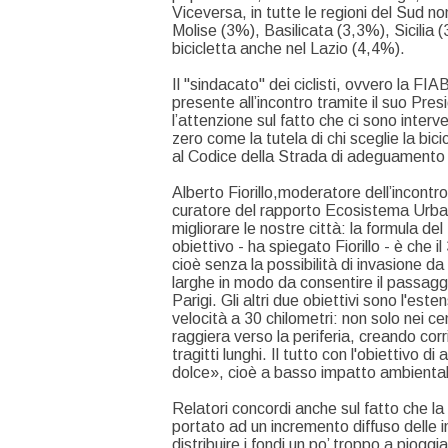
Viceversa, in tutte le regioni del Sud n
Molise (3%), Basilicata (3,3%), Sicilia
bicicletta anche nel Lazio (4,4%).
Il "sindacato" dei ciclisti, ovvero la FIA
presente all’incontro tramite il suo Pr
l’attenzione sul fatto che ci sono interv
zero come la tutela di chi sceglie la bic
al Codice della Strada di adeguamento 
Alberto Fiorillo,moderatore dell’incontr
curatore del rapporto Ecosistema Urba
migliorare le nostre città: la formula de
obiettivo - ha spiegato Fiorillo - è che i
cioè senza la possibilità di invasione da
larghe in modo da consentire il passag
Parigi. Gli altri due obiettivi sono l'esten
velocità a 30 chilometri: non solo nei ce
raggiera verso la periferia, creando co
tragitti lunghi. Il tutto con l'obiettivo d
dolce», cioè a basso impatto ambiental
Relatori concordi anche sul fatto che 
portato ad un incremento diffuso delle in
distribuire i fondi un po’ troppo a pioggia