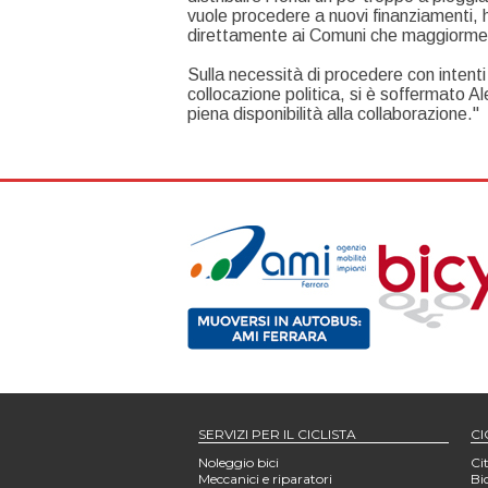
vuole procedere a nuovi finanziamenti, h
direttamente ai Comuni che maggiorment
Sulla necessità di procedere con inten
collocazione politica, si è soffermato A
piena disponibilità alla collaborazione."
SERVIZI PER IL CICLISTA
CI
Noleggio bici
Cit
Meccanici e riparatori
Bi