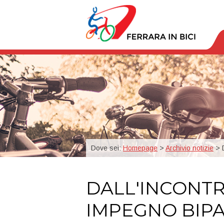
Dove sei:
Homepage
>
Archivio notizie
> D
DALL'INCONTR
IMPEGNO BIPA