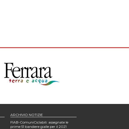
ARCHIVIO NOTIZIE
FIAB-ComuniCiclabili: assegnate le
prime 51 bandiere gialle per il 2021