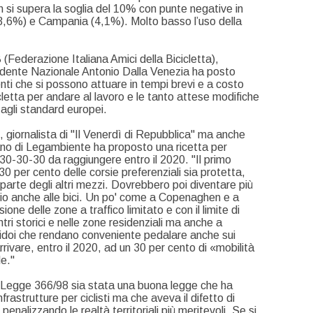
on si supera la soglia del 10% con punte negative in
 (3,6%) e Campania (4,1%). Molto basso l’uso della
B (Federazione Italiana Amici della Bicicletta),
esidente Nazionale Antonio Dalla Venezia ha posto
enti che si possono attuare in tempi brevi e a costo
icletta per andare al lavoro e le tanto attese modifiche
agli standard europei.
o, giornalista di "Il Venerdì di Repubblica" ma anche
no di Legambiente ha proposto una ricetta per
l 30-30-30 da raggiungere entro il 2020. "Il primo
l 30 per cento delle corsie preferenziali sia protetta,
 parte degli altri mezzi. Dovrebbero poi diventare più
gio anche alle bici. Un po' come a Copenaghen e a
sione delle zone a traffico limitato e con il limite di
ntri storici e nelle zone residenziali ma anche a
rridoi che rendano conveniente pedalare anche sui
i arrivare, entro il 2020, ad un 30 per cento di «mobilità
e."
la Legge 366/98 sia stata una buona legge che ha
frastrutture per ciclisti ma che aveva il difetto di
 penalizzando le realtà territoriali più meritevoli. Se si