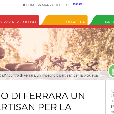
Translate
HOME
MAPPA DEL SITO
SERVIZI PER IL CICLISTA
CICLABILITÀ
ARCHI
all'incontro di Ferrara un impegno bipartisan per la bicicletta
O DI FERRARA UN
F
5
B
RTISAN PER LA
B
C