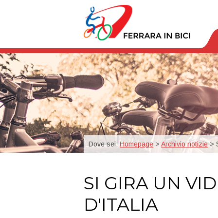
Dove sei:
Homepage
>
Archivio notizie
> S
SI GIRA UN VI
D'ITALIA