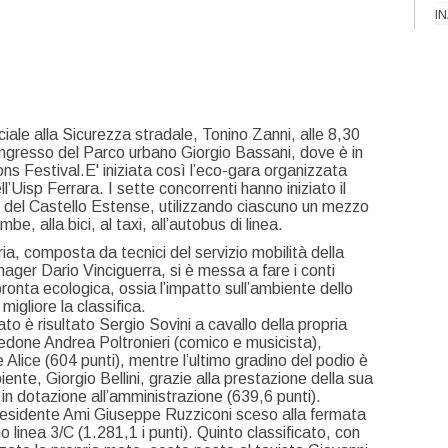
I
ciale alla Sicurezza stradale, Tonino Zanni, alle 8,30
’ingresso del Parco urbano Giorgio Bassani, dove è in
ns Festival.E' iniziata così l’eco-gara organizzata
l’Uisp Ferrara. I sette concorrenti hanno iniziato il
ile del Castello Estense, utilizzando ciascuno un mezzo
e, alla bici, al taxi, all’autobus di linea.
iuria, composta da tecnici del servizio mobilità della
nager Dario Vinciguerra, si è messa a fare i conti
pronta ecologica, ossia l’impatto sull’ambiente dello
igliore la classifica.
ato è risultato Sergio Sovini a cavallo della propria
pedone Andrea Poltronieri (comico e musicista),
Alice (604 punti), mentre l’ultimo gradino del podio è
ente, Giorgio Bellini, grazie alla prestazione della sua
 in dotazione all’amministrazione (639,6 punti).
 presidente Ami Giuseppe Ruzziconi sceso alla fermata
 linea 3/C (1.281,1 i punti). Quinto classificato, con