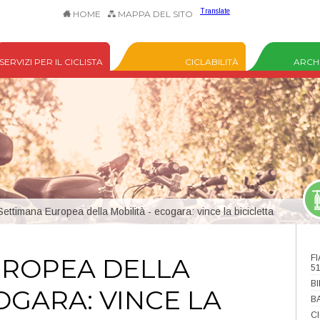
Translate
HOME
MAPPA DEL SITO
SERVIZI PER IL CICLISTA
CICLABILITÀ
ARCHI
ettimana Europea della Mobilità - ecogara: vince la bicicletta
UROPEA DELLA
F
5
B
OGARA: VINCE LA
B
C