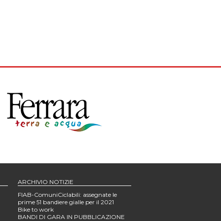
ARCHIVIO NOTIZIE
FIAB-ComuniCiclabili: assegnate le
prime 51 bandiere gialle per il 2021
Bike to work
BANDI DI GARA IN PUBBLICAZIONE