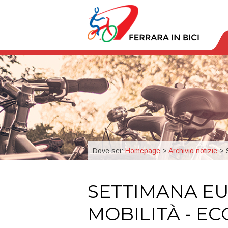
Dove sei:
Homepage
>
Archivio notizie
> S
SETTIMANA E
MOBILITÀ - EC