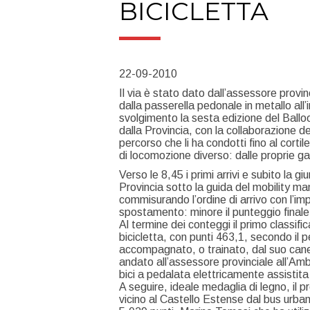
BICICLETTA
22-09-2010
Il via è stato dato dall’assessore provin
dalla passerella pedonale in metallo all
svolgimento la sesta edizione del Balloo
dalla Provincia, con la collaborazione del
percorso che li ha condotti fino al cort
di locomozione diverso: dalle proprie gamb
Verso le 8,45 i primi arrivi e subito la g
Provincia sotto la guida del mobility ma
commisurando l’ordine di arrivo con l’im
spostamento: minore il punteggio finale m
Al termine dei conteggi il primo classific
bicicletta, con punti 463,1, secondo il 
accompagnato, o trainato, dal suo cane 
andato all’assessore provinciale all’Ambi
bici a pedalata elettricamente assistita
A seguire, ideale medaglia di legno, il
vicino al Castello Estense dal bus urbano