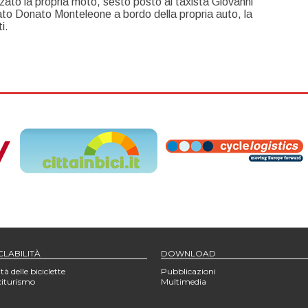
zzato la propria moto, sesto posto al taxista Giovanni
ivato Donato Monteleone a bordo della propria auto, la
i.
CLABILITÀ
DOWNLOAD
tà delle biciclette
Pubblicazioni
citurismo
Multimedia