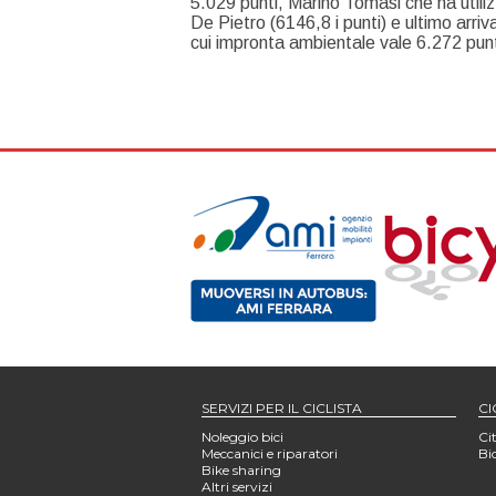
5.029 punti, Marino Tomasi che ha utili
De Pietro (6146,8 i punti) e ultimo arr
cui impronta ambientale vale 6.272 punt
SERVIZI PER IL CICLISTA
CI
Noleggio bici
Cit
Meccanici e riparatori
Bi
Bike sharing
Altri servizi